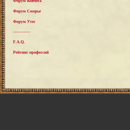
Форум Ковчега
Форум Сморье
Форум Утес
—————
F.A.Q.
Рейтинг профессий