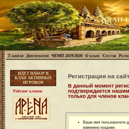
клан 
Д
Главная
Дипломатия
ЧЕМП 2019/2020
О клане
Состав
Регис
ИДЕТ НАБОР В
Регистрация на сай
КЛАН АКТИВНЫХ
ИГРОКОВ
В данный момент регис
подтверждается нашим
Рейтинг кланов
только для членов кла
Ваше имя пользователя д
изменено позднее.