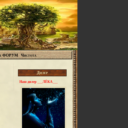
ш ФОРУМ
Чистота
Дилер
Наш дилер ___ЛЁКА___